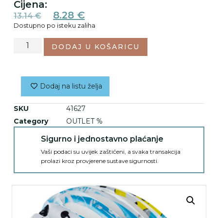
Cijena:
8.28
€
13.14
€
Dostupno po isteku zaliha
DODAJ U KOŠARICU
Dodaj na listu želja
SKU
41627
Category
OUTLET %
Sigurno i jednostavno plaćanje
Vaši podaci su uvijek zaštićeni, a svaka transakcija
prolazi kroz provjerene sustave sigurnosti.