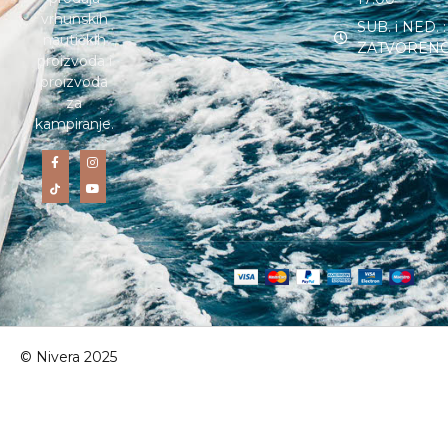
vrhunskih
SUB. i NED. :
nautičkih
ZATVOREN
proizvoda i
proizvoda
za
kampiranje.
© Nivera 2025