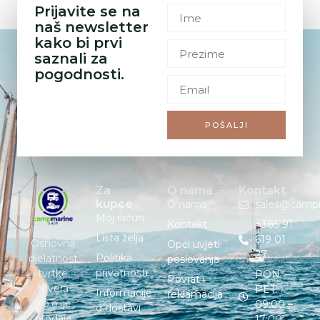
Prijavite se na
naš newsletter
kako bi prvi
saznali za
pogodnosti.
POŠALJI
Za
O nama
Kontakt
kupce
O nama
sales@camp
Moj račun
Kontakt
+385 91
Lista želja
619 01
Osnovna
Opći uvjeti
27
Politika
djelatnost
poslovanja
privatnosti
tvrtke
PON. –
Povrat i
Nivera
PET. :
Informacije
reklamacija
d.o.o. je
09:00 –
o dostavi
prodaja
17:00