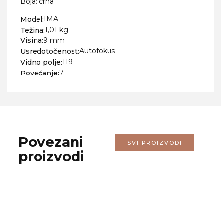
Boja: crna
IMA
Model:
1,01 kg
Težina:
9 mm
Visina:
Autofokus
Usredotočenost:
119
Vidno polje:
7
Povećanje:
Povezani
SVI PROIZVODI
proizvodi