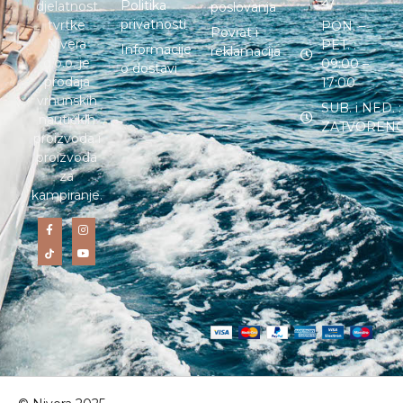
27
Politika
djelatnost
poslovanja
privatnosti
tvrtke
PON. –
Povrat i
Nivera
PET. :
Informacije
reklamacija
d.o.o. je
09:00 –
o dostavi
prodaja
17:00
vrhunskih
SUB. i NED. :
nautičkih
ZATVOREN
proizvoda i
proizvoda
za
kampiranje.