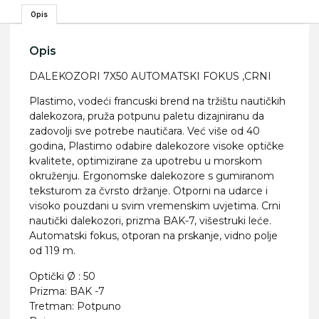
Opis
Opis
DALEKOZORI 7X50 AUTOMATSKI FOKUS ,CRNI
Plastimo, vodeći francuski brend na tržištu nautičkih
dalekozora, pruža potpunu paletu dizajniranu da
zadovolji sve potrebe nautičara. Već više od 40
godina, Plastimo odabire dalekozore visoke optičke
kvalitete, optimizirane za upotrebu u morskom
okruženju. Ergonomske dalekozore s gumiranom
teksturom za čvrsto držanje. Otporni na udarce i
visoko pouzdani u svim vremenskim uvjetima. Crni
nautički dalekozori, prizma BAK-7, višestruki leće.
Automatski fokus, otporan na prskanje, vidno polje
od 119 m.
Optički Ø : 50
Prizma: BAK -7
Tretman: Potpuno