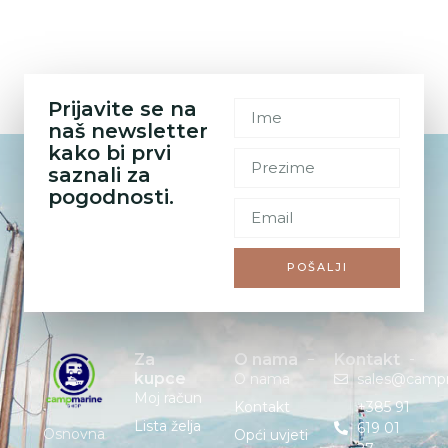
Prijavite se na
naš newsletter
kako bi prvi
saznali za
pogodnosti.
POŠALJI
Za
O nama
Kontakt
kupce
O nama
sales@camp
Moj račun
Kontakt
+385 91
Lista želja
619 01
Osnovna
Opći uvjeti