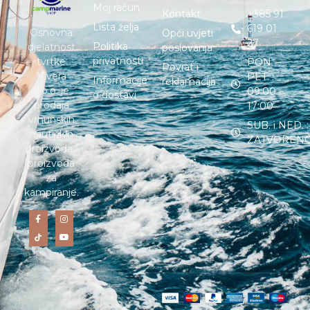
Moj račun
Kontakt
+385 91
Lista želja
619 01
Osnovna
Opći uvjeti
27
Politika
djelatnost
poslovanja
privatnosti
tvrtke
PON. –
Povrat i
Nivera
PET. :
Informacije
reklamacija
d.o.o. je
09:00 –
o dostavi
prodaja
17:00
vrhunskih
SUB. i NED. :
nautičkih
ZATVOREN
proizvoda i
proizvoda
za
kampiranje.