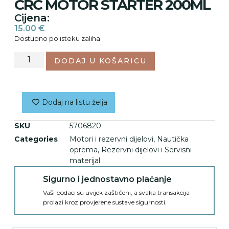
CRC MOTOR STARTER 200ML
Cijena:
15.00
€
Dostupno po isteku zaliha
DODAJ U KOŠARICU
Dodaj na listu želja
SKU
5706820
Categories
Motori i rezervni dijelovi
,
Nautička
oprema
,
Rezervni dijelovi i Servisni
materijal
Sigurno i jednostavno plaćanje
Vaši podaci su uvijek zaštićeni, a svaka transakcija
prolazi kroz provjerene sustave sigurnosti.