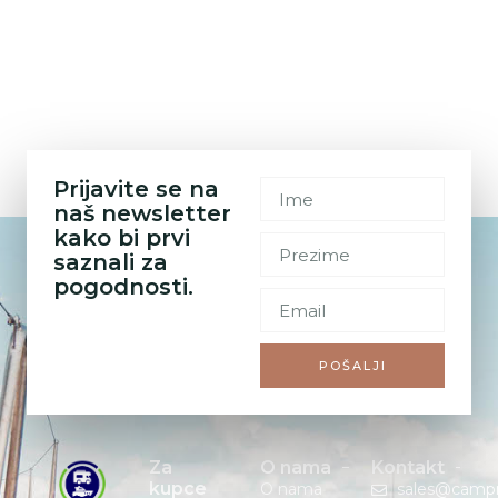
Prijavite se na
naš newsletter
kako bi prvi
saznali za
pogodnosti.
POŠALJI
Za
O nama
Kontakt
kupce
O nama
sales@camp