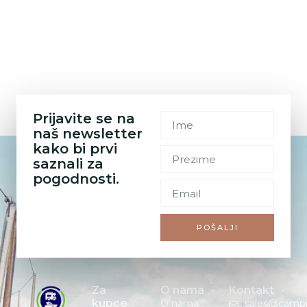
Prijavite se na
naš newsletter
kako bi prvi
saznali za
pogodnosti.
POŠALJI
Za
O nama
Kontakt
kupce
O nama
sales@camp