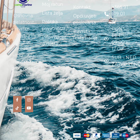
Moj račun
Kontakt
+385 91
Lista želja
619 01
Osnovna
Opći uvjeti
27
Politika
djelatnost
poslovanja
privatnosti
tvrtke
PON. –
Povrat i
Nivera
PET. :
Informacije
reklamacija
d.o.o. je
09:00 –
o dostavi
prodaja
17:00
vrhunskih
SUB. i NED. :
nautičkih
ZATVOREN
proizvoda i
proizvoda
za
kampiranje.