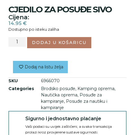
CJEDILO ZA POSUĐE SIVO
Cijena:
14.95
€
Dostupno po isteku zaliha
DODAJ U KOŠARICU
Dodaj na listu želja
SKU
6966070
Categories
Brodsko posuđe
,
Kamping oprema
,
Nautička oprema
,
Posuđe za
kampiranje
,
Posuđe za nautiku i
kampiranje
Sigurno i jednostavno plaćanje
Vaši podaci su uvijek zaštićeni, a svaka transakcija
prolazi kroz provjerene sustave sigurnosti.