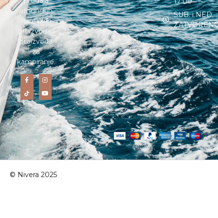
prodaja
17:00
vrhunskih
SUB. i NED. :
nautičkih
ZATVOREN
proizvoda i
proizvoda
za
kampiranje.
© Nivera 2025