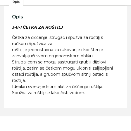
Opis
Opis
3-u-1 ČETKA ZA ROŠTILJ
Četka za čišćenje, strugač i spužva za roštilj s
ručkom.Spužvica za
roštilj je jednostavna za rukovanje i korištenje
zahvaljujući svom ergonomskom obliku.
Strugalicom se mogu sastrugati grublji dijelovi
roštilja, zatim se četkom mogu ukloniti zalijepljeni
ostaci roštilja, a grubom spužvom sitniji ostaci s
roštilja.
Idealan sve-u-jednom alat za čišćenje roštilja.
Spužva za roštilj se lako čisti vodom.