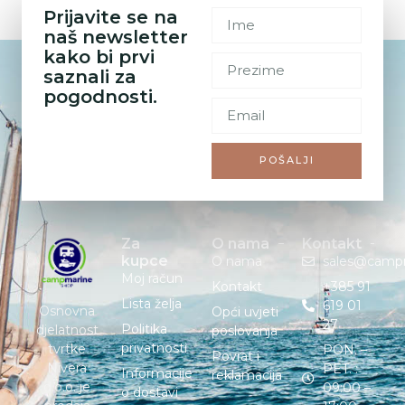
Prijavite se na
naš newsletter
kako bi prvi
saznali za
pogodnosti.
POŠALJI
Za
O nama
Kontakt
kupce
O nama
sales@camp
Moj račun
Kontakt
+385 91
Lista želja
619 01
Osnovna
Opći uvjeti
27
Politika
djelatnost
poslovanja
privatnosti
tvrtke
PON. –
Povrat i
Nivera
PET. :
Informacije
reklamacija
d.o.o. je
09:00 –
o dostavi