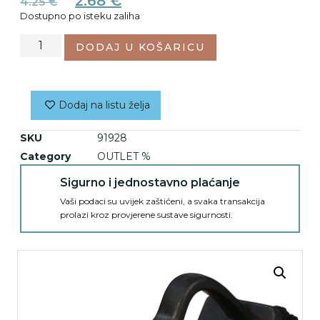
2.68
€
4.25
€
Dostupno po isteku zaliha
DODAJ U KOŠARICU
Dodaj na listu želja
SKU
91928
Category
OUTLET %
Sigurno i jednostavno plaćanje
Vaši podaci su uvijek zaštićeni, a svaka transakcija
prolazi kroz provjerene sustave sigurnosti.