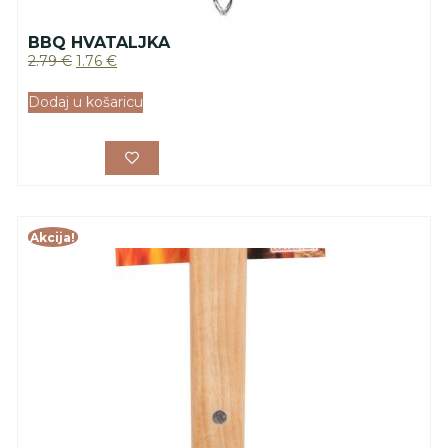
BBQ HVATALJKA
2.79
€
1.76
€
Dodaj u košaricu
Akcija!