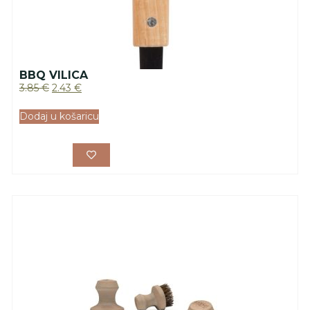
BBQ VILICA
3.85
€
2.43
€
Dodaj u košaricu