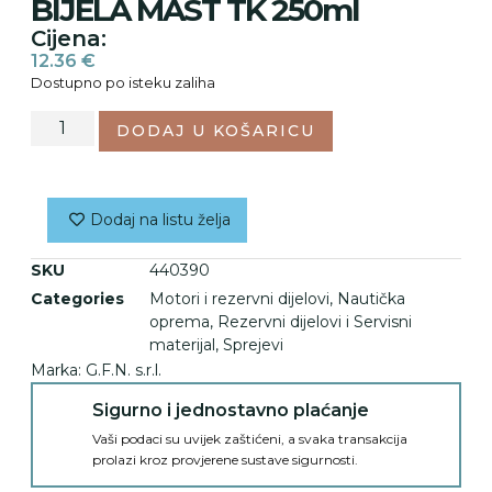
BIJELA MAST TK 250ml
Cijena:
12.36
€
Dostupno po isteku zaliha
DODAJ U KOŠARICU
Dodaj na listu želja
SKU
440390
Categories
Motori i rezervni dijelovi
,
Nautička
oprema
,
Rezervni dijelovi i Servisni
materijal
,
Sprejevi
Marka:
G.F.N. s.r.l.
Sigurno i jednostavno plaćanje
Vaši podaci su uvijek zaštićeni, a svaka transakcija
prolazi kroz provjerene sustave sigurnosti.