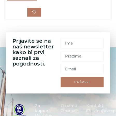
Prijavite se na
naš newsletter
kako bi prvi
saznali za
pogodnosti.
POŠALJI
Za
O nama
Kontakt
kupce
O nama
sales@camp
Moj račun