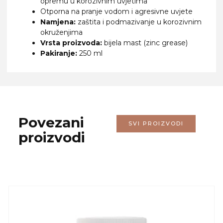
opremu u korozivnim uvjetima
Otporna na pranje vodom i agresivne uvjete
Namjena:
zaštita i podmazivanje u korozivnim
okruženjima
Vrsta proizvoda:
bijela mast (zinc grease)
Pakiranje:
250 ml
Povezani
SVI PROIZVODI
proizvodi