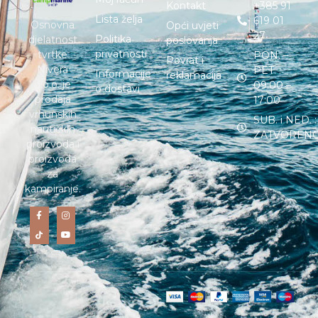
Kontakt
+385 91
Lista želja
619 01
Osnovna
Opći uvjeti
27
Politika
djelatnost
poslovanja
privatnosti
tvrtke
PON. –
Povrat i
Nivera
PET. :
Informacije
reklamacija
d.o.o. je
09:00 –
o dostavi
prodaja
17:00
vrhunskih
SUB. i NED. :
nautičkih
ZATVOREN
proizvoda i
proizvoda
za
kampiranje.