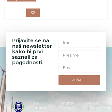
Prijavite se na
naš newsletter
kako bi prvi
saznali za
pogodnosti.
POŠALJI
Za
O nama
Kontakt
kupce
O nama
sales@camp