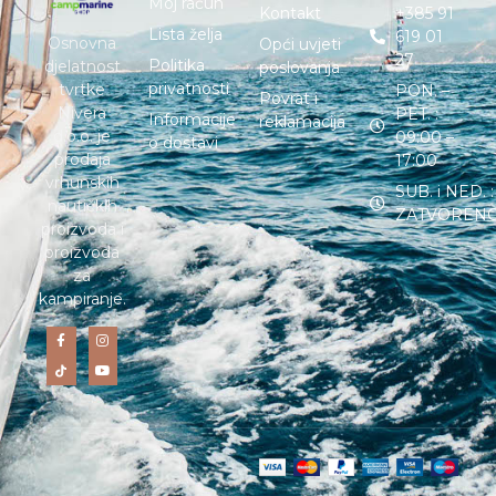
Moj račun
Kontakt
+385 91
Lista želja
619 01
Osnovna
Opći uvjeti
27
Politika
djelatnost
poslovanja
privatnosti
tvrtke
PON. –
Povrat i
Nivera
PET. :
Informacije
reklamacija
d.o.o. je
09:00 –
o dostavi
prodaja
17:00
vrhunskih
SUB. i NED. :
nautičkih
ZATVOREN
proizvoda i
proizvoda
za
kampiranje.