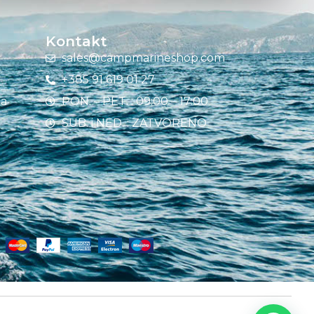
Kontakt
sales@campmarineshop.com
+385 91 619 01 27
ja
PON. – PET. : 09:00 – 17:00
SUB. i NED. : ZATVORENO