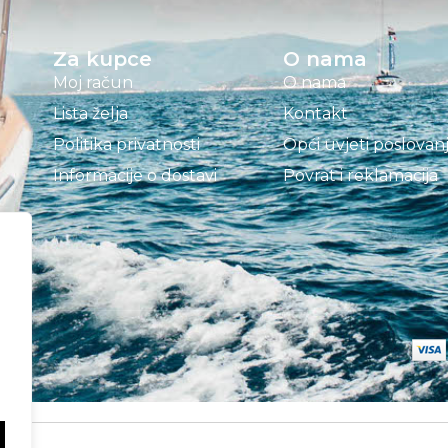
Za kupce
O nama
Moj račun
O nama
Lista želja
Kontakt
Politika privatnosti
Opći uvjeti poslovan
Informacije o dostavi
Povrat i reklamacija