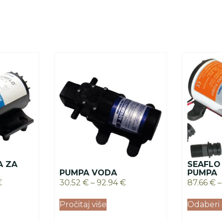
A ZA
SEAFLO
PUMPA VODA
PUMPA
€
30.52
€
–
92.94
€
87.66
€
–
Pročitaj više
Odaberi 