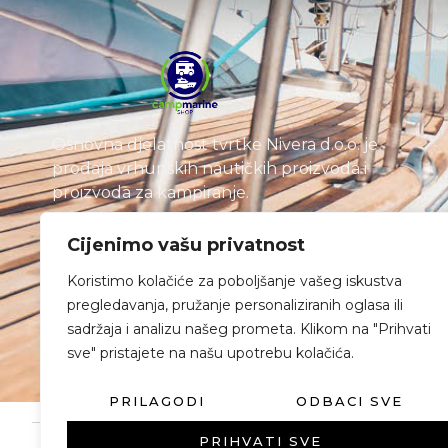
Osnovna djelatnost tvrtke Nivera d.o.o. je
prodaja vrhunskih nautičkih proizvoda i
proizvoda za kampiranje.
Cijenimo vašu privatnost
Koristimo kolačiće za poboljšanje vašeg iskustva
pregledavanja, pružanje personaliziranih oglasa ili
sadržaja i analizu našeg prometa. Klikom na "Prihvati
sve" pristajete na našu upotrebu kolačića.
PRILAGODI
ODBACI SVE
PRIHVATI SVE