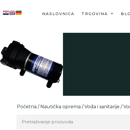
NASLOVNICA
TRGOVINA
BL
Početna
/
Nautička oprema
/
Voda i sanitarije
/
Vo