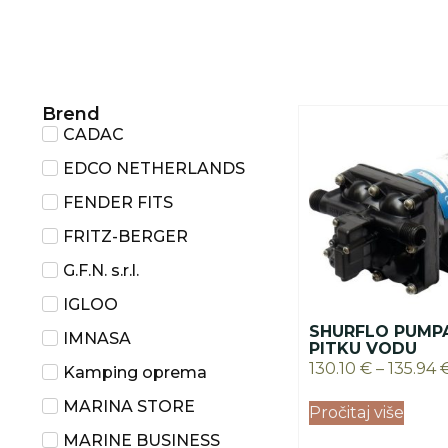
Brend
CADAC
EDCO NETHERLANDS
FENDER FITS
FRITZ-BERGER
G.F.N. s.r.l.
IGLOO
SHURFLO PUMP
IMNASA
PITKU VODU
130.10
€
–
135.94
Kamping oprema
MARINA STORE
Pročitaj više
MARINE BUSINESS