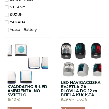
STEAMY
SUZUKI
YAMAHA
Yuasa - Battery
LED NAVIGACIJSKA
KVADRATNO 9-LED
SVJETLA ZA
AMBIJENTALNO
PLOVILA DO 12 m
SVJETLO
BIJELA KUĆIŠTA
15.40
€
9.29
€
–
12.02
€