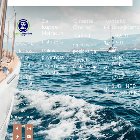
Za
O nama
Kontakt
kupce
O nama
sales@camp
Moj račun
Kontakt
+385 91
Lista želja
619 01
Osnovna
Opći uvjeti
27
Politika
djelatnost
poslovanja
privatnosti
tvrtke
PON. –
Povrat i
Nivera
PET. :
Informacije
reklamacija
d.o.o. je
09:00 –
o dostavi
prodaja
17:00
vrhunskih
SUB. i NED. :
nautičkih
ZATVOREN
proizvoda i
proizvoda
za
kampiranje.