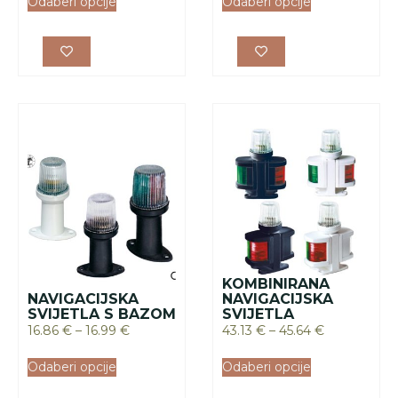
Odaberi opcije
Odaberi opcije
KOMBINIRANA
NAVIGACIJSKA
NAVIGACIJSKA
SVIJETLA S BAZOM
SVIJETLA
16.86
€
–
16.99
€
43.13
€
–
45.64
€
Odaberi opcije
Odaberi opcije