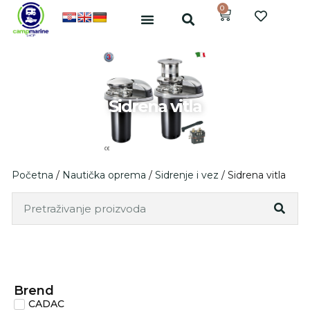
0
Sidrena vitla
Početna
/
Nautička oprema
/
Sidrenje i vez
/ Sidrena vitla
Brend
CADAC