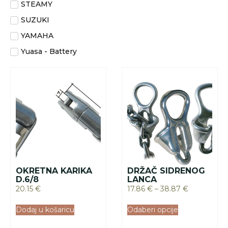
STEAMY
SUZUKI
YAMAHA
Yuasa - Battery
OKRETNA KARIKA
DRŽAČ SIDRENOG
D.6/8
LANCA
20.15
€
17.86
€
–
38.87
€
Dodaj u košaricu
Odaberi opcije