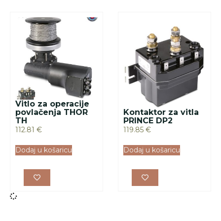
Vitlo za operacije
povlačenja THOR
Kontaktor za vitla
TH
PRINCE DP2
112.81
€
119.85
€
Dodaj u košaricu
Dodaj u košaricu