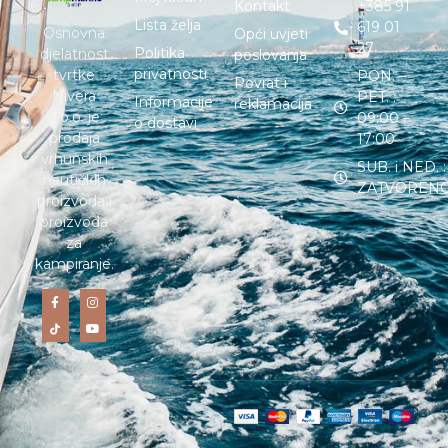
Kontakt
+385 91
Lista želja
619 01
Osnovna
Opći uvjeti
27
Politika
djelatnost
poslovanja
privatnosti
tvrtke
PON. –
Povrat i
Nivera
PET. :
Informacije
reklamacija
d.o.o. je
09:00 –
o dostavi
prodaja
17:00
vrhunskih
SUB. i NED. :
nautičkih
ZATVOREN
proizvoda i
proizvoda
za
kampiranje.