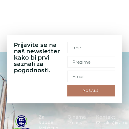
Prijavite se na
naš newsletter
kako bi prvi
saznali za
pogodnosti.
POŠALJI
Za
O nama
Kontakt
kupce
O nama
sales@camp
Moj račun