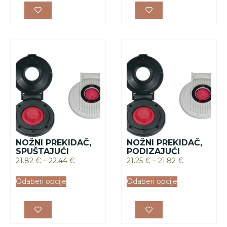
NOŽNI PREKIDAČ,
NOŽNI PREKIDAČ,
SPUŠTAJUĆI
PODIZAJUĆI
21.82
€
–
22.44
€
21.25
€
–
21.82
€
Odaberi opcije
Odaberi opcije