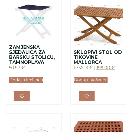
ZAMJENSKA
SJEDALICA ZA
SKLOPIVI STOL OD
BARSKU STOLICU,
TIKOVINE
TAMNOPLAVA
MALLORCA
50.97
€
1,356.13
€
1,199.00
€
Dodaj u košaricu
Dodaj u košaricu