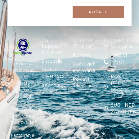
POŠALJI
Za
O nama
Kontakt
kupce
O nama
sales@camp
Moj račun
Kontakt
+385 91
Lista želja
619 01
Osnovna
Opći uvjeti
27
Politika
djelatnost
poslovanja
privatnosti
tvrtke
PON. –
Povrat i
Nivera
PET. :
Informacije
reklamacija
d.o.o. je
09:00 –
o dostavi
prodaja
17:00
vrhunskih
SUB. i NED. :
nautičkih
ZATVOREN
proizvoda i
proizvoda
za
kampiranje.