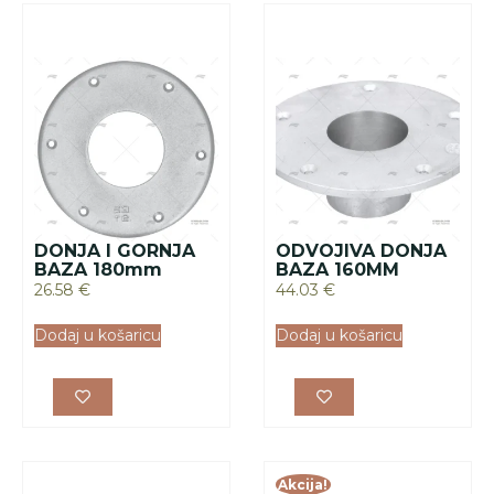
DONJA I GORNJA
ODVOJIVA DONJA
BAZA 180mm
BAZA 160MM
26.58
€
44.03
€
Dodaj u košaricu
Dodaj u košaricu
Akcija!