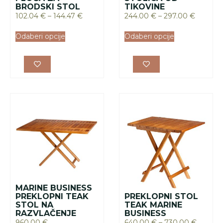
BRODSKI STOL
TIKOVINE
102.04
€
–
144.47
€
244.00
€
–
297.00
€
Odaberi opcije
Odaberi opcije
MARINE BUSINESS
PREKLOPNI TEAK
PREKLOPNI STOL
STOL NA
TEAK MARINE
RAZVLAČENJE
BUSINESS
960.00
€
640.00
€
–
730.00
€