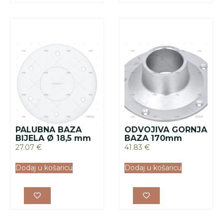
PALUBNA BAZA
ODVOJIVA GORNJA
BIJELA Ø 18,5 mm
BAZA 170mm
27.07
€
41.83
€
Dodaj u košaricu
Dodaj u košaricu