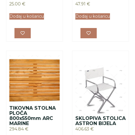
25.00
€
47.91
€
Dodaj u košaricu
Dodaj u košaricu
TIKOVNA STOLNA
PLOČA
800x550mm ARC
SKLOPIVA STOLICA
MARINE
ASTRON BIJELA
294.84
€
406.63
€