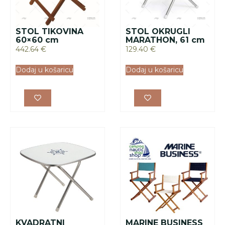
STOL TIKOVINA
STOL OKRUGLI
60×60 cm
MARATHON, 61 cm
442.64
€
129.40
€
Dodaj u košaricu
Dodaj u košaricu
KVADRATNI
MARINE BUSINESS