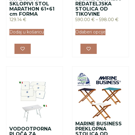
SKLOPIVI STOL
REDATELJSKA
MARATHON 61×61
STOLICA OD
cm FORMA
TIKOVINE
129.14
€
590.00
€
–
598.00
€
Dodaj u košaricu
Odaberi opcije
MARINE BUSINESS
VODOOTPORNA
PREKLOPNA
PLOČA ZA
STOLICA OD