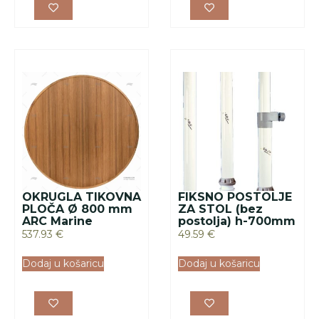
OKRUGLA TIKOVNA
FIKSNO POSTOLJE
PLOČA Ø 800 mm
ZA STOL (bez
ARC Marine
postolja) h-700mm
537.93
€
49.59
€
Dodaj u košaricu
Dodaj u košaricu