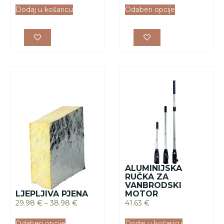
Dodaj u košaricu
Odaberi opcije
ALUMINIJSKA
RUČKA ZA
VANBRODSKI
LJEPLJIVA PJENA
MOTOR
29.98
€
–
38.98
€
41.63
€
Odaberi opcije
Dodaj u košaricu