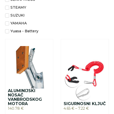
STEAMY
SUZUKI
YAMAHA
Yuasa - Battery
ALUMINIJSKI
NOSAČ
VANBRODSKOG
MOTORA
SIGURNOSNI KLJUČ
140.78
€
4.65
€
–
7.22
€