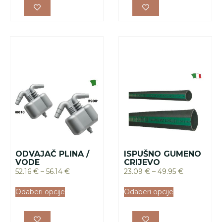
ODVAJAČ PLINA /
ISPUŠNO GUMENO
VODE
CRIJEVO
52.16
€
–
56.14
€
23.09
€
–
49.95
€
Odaberi opcije
Odaberi opcije