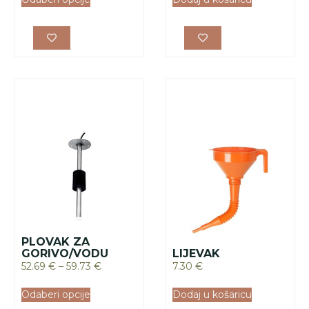
PLOVAK ZA
GORIVO/VODU
LIJEVAK
52.69
€
–
59.73
€
7.30
€
Odaberi opcije
Dodaj u košaricu