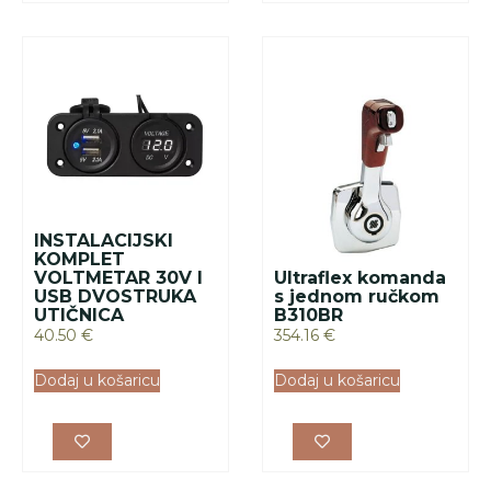
INSTALACIJSKI
KOMPLET
VOLTMETAR 30V I
Ultraflex komanda
USB DVOSTRUKA
s jednom ručkom
UTIČNICA
B310BR
40.50
€
354.16
€
Dodaj u košaricu
Dodaj u košaricu