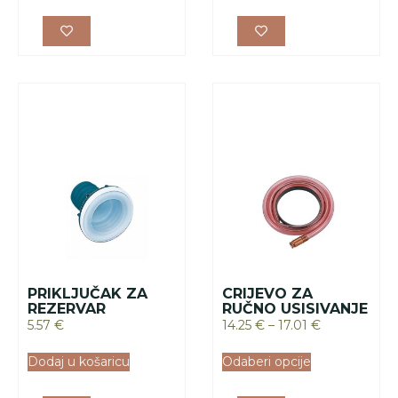
PRIKLJUČAK ZA
CRIJEVO ZA
REZERVAR
RUČNO USISIVANJE
5.57
€
14.25
€
–
17.01
€
Dodaj u košaricu
Odaberi opcije