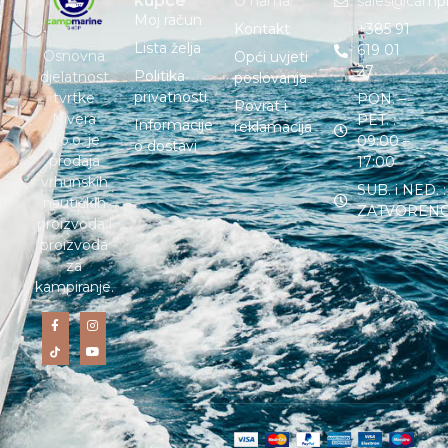
kupce
O nama
sales@camp
Moj račun
Kontakt
+385 91
Lista želja
619 01
Osnovna
Opći uvjeti
27
Politika
djelatnost
poslovanja
privatnosti
tvrtke
PON. –
Povrat i
Nivera
PET. :
Informacije
reklamacija
d.o.o. je
09:00 –
o dostavi
prodaja
17:00
vrhunskih
SUB. i NED. :
nautičkih
ZATVOREN
proizvoda i
proizvoda
za
kampiranje.