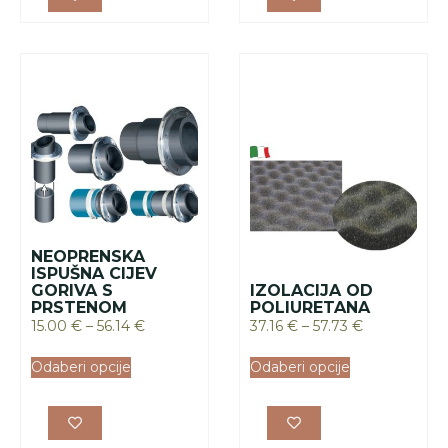
NEOPRENSKA
ISPUŠNA CIJEV
GORIVA S
IZOLACIJA OD
PRSTENOM
POLIURETANA
15.00
€
–
56.14
€
37.16
€
–
57.73
€
Odaberi opcije
Odaberi opcije