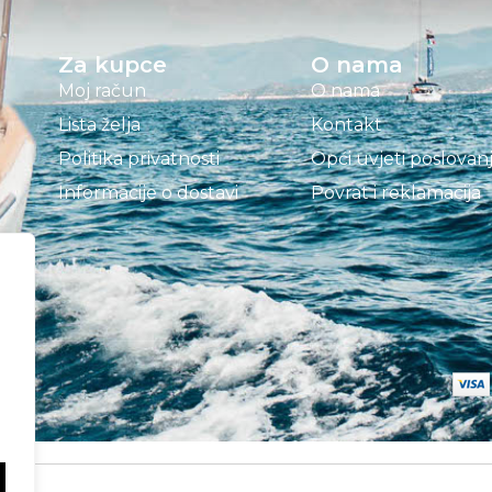
Za kupce
O nama
Moj račun
O nama
Lista želja
Kontakt
Politika privatnosti
Opći uvjeti poslovan
Informacije o dostavi
Povrat i reklamacija