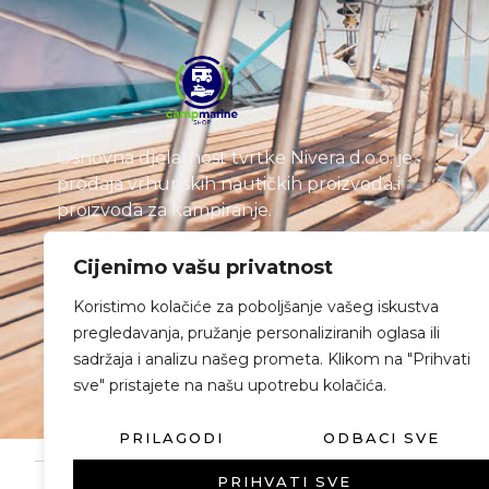
Osnovna djelatnost tvrtke Nivera d.o.o. je
prodaja vrhunskih nautičkih proizvoda i
proizvoda za kampiranje.
Cijenimo vašu privatnost
Koristimo kolačiće za poboljšanje vašeg iskustva
pregledavanja, pružanje personaliziranih oglasa ili
sadržaja i analizu našeg prometa. Klikom na "Prihvati
sve" pristajete na našu upotrebu kolačića.
PRILAGODI
ODBACI SVE
PRIHVATI SVE