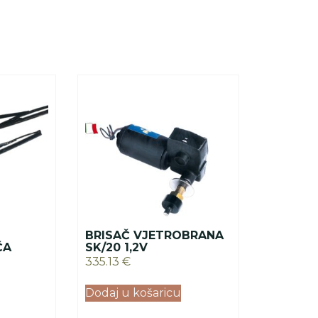
BRISAČ VJETROBRANA
ČA
SK/20 1,2V
335.13
€
Dodaj u košaricu