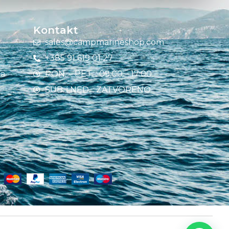
Kontakt
sales@campmarineshop.com
+385 91 619 01 27
ja
PON. – PET. : 09:00 – 17:00
SUB. i NED. : ZATVORENO