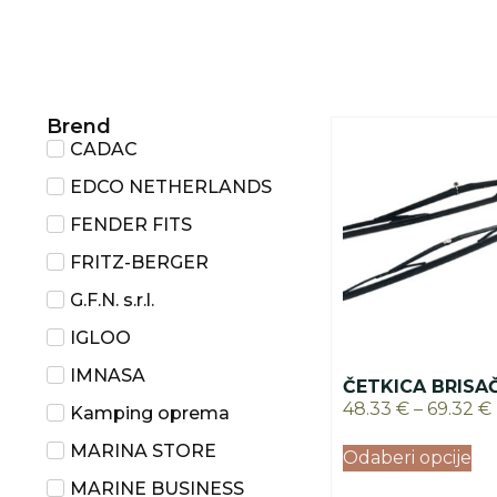
Brend
CADAC
EDCO NETHERLANDS
FENDER FITS
FRITZ-BERGER
G.F.N. s.r.l.
IGLOO
IMNASA
ČETKICA BRISA
48.33
€
–
69.32
€
Kamping oprema
MARINA STORE
Odaberi opcije
MARINE BUSINESS