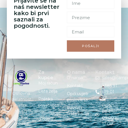
Prijavite se na
naš newsletter
kako bi prvi
saznali za
pogodnosti.
POŠALJI
Za
O nama
Kontakt
kupce
O nama
sales@camp
Moj račun
Kontakt
+385 91
Lista želja
619 01
Osnovna
Opći uvjeti
27
Politika
djelatnost
poslovanja
privatnosti
tvrtke
PON. –
Povrat i
Nivera
PET. :
Informacije
reklamacija
d.o.o. je
09:00 –
o dostavi
prodaja
17:00