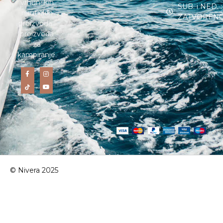
vrhunskih
SUB. i NED. :
nautičkih
ZATVOREN
proizvoda i
proizvoda
za
kampiranje.
© Nivera 2025