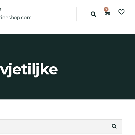
0
7
ineshop.com
vjetiljke