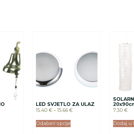
SOLARN
NO
LED SVJETLO ZA ULAZ
20x90c
15.40
€
–
15.66
€
7.30
€
Odaberi opcije
Dodaj u 