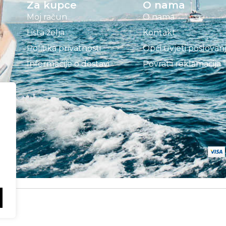
Za kupce
O nama
Moj račun
O nama
Lista želja
Kontakt
Politika privatnosti
Opći uvjeti poslovan
Informacije o dostavi
Povrat i reklamacija