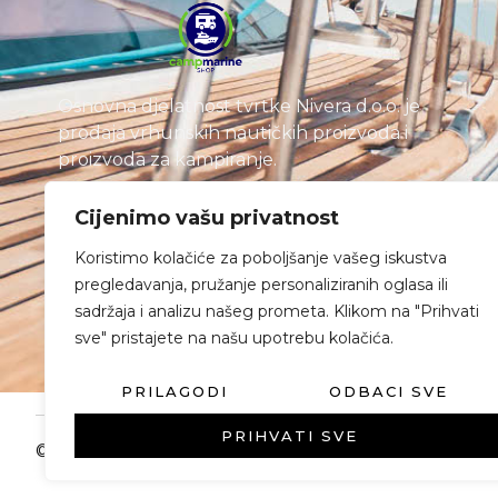
Osnovna djelatnost tvrtke Nivera d.o.o. je
prodaja vrhunskih nautičkih proizvoda i
proizvoda za kampiranje.
Cijenimo vašu privatnost
Koristimo kolačiće za poboljšanje vašeg iskustva
pregledavanja, pružanje personaliziranih oglasa ili
sadržaja i analizu našeg prometa. Klikom na "Prihvati
sve" pristajete na našu upotrebu kolačića.
PRILAGODI
ODBACI SVE
PRIHVATI SVE
© Nivera 2025