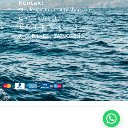
Kontakt
sales@campmarineshop.com
+385 91 619 01 27
ja
PON. – PET. : 09:00 – 17:00
SUB. i NED. : ZATVORENO