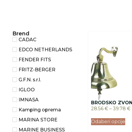
Brend
CADAC
EDCO NETHERLANDS
FENDER FITS
FRITZ-BERGER
G.F.N. s.r.l.
IGLOO
IMNASA
BRODSKO ZVO
28.56
€
–
39.78
€
Kamping oprema
MARINA STORE
Odaberi opcije
MARINE BUSINESS