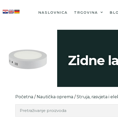
NASLOVNICA
TRGOVINA
BL
Zidne la
Početna
/
Nautička oprema
/
Struja, rasvjeta i ele