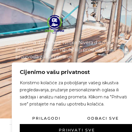
Osnovna djelatnost tvrtke Nivera d.o.o. je
prodaja vrhunskih nautičkih proizvoda i
proizvoda za kampiranje.
Cijenimo vašu privatnost
Koristimo kolačiće za poboljšanje vašeg iskustva
pregledavanja, pružanje personaliziranih oglasa ili
sadržaja i analizu našeg prometa. Klikom na "Prihvati
sve" pristajete na našu upotrebu kolačića.
PRILAGODI
ODBACI SVE
PRIHVATI SVE