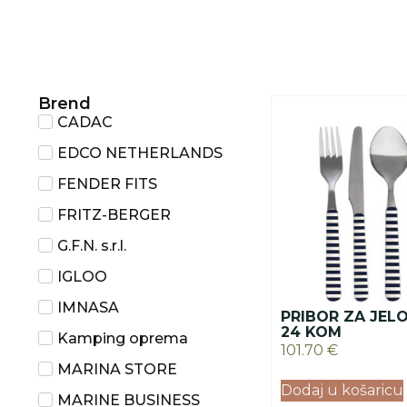
Brend
CADAC
EDCO NETHERLANDS
FENDER FITS
FRITZ-BERGER
G.F.N. s.r.l.
IGLOO
IMNASA
PRIBOR ZA JELO
24 KOM
Kamping oprema
101.70
€
MARINA STORE
Dodaj u košaricu
MARINE BUSINESS