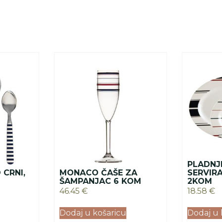
PLADNJ
 CRNI,
MONACO ČAŠE ZA
SERVIR
ŠAMPANJAC 6 KOM
2KOM
46.45
€
18.58
€
Dodaj u košaricu
Dodaj u 