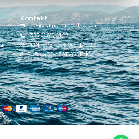
Kontakt
sales@campmarineshop.com
+385 91 619 01 27
ja
PON. – PET. : 09:00 – 17:00
SUB. i NED. : ZATVORENO