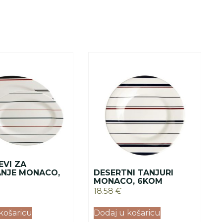
EVI ZA
ANJE MONACO,
DESERTNI TANJURI
MONACO, 6KOM
18.58
€
košaricu
Dodaj u košaricu