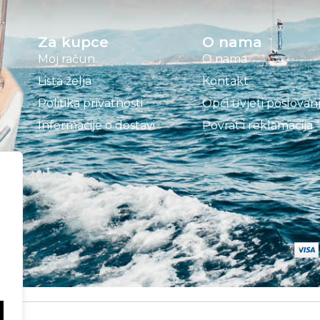
Za kupce
O nama
Moj račun
O nama
Lista želja
Kontakt
Politika privatnosti
Opći uvjeti poslovan
Informacije o dostavi
Povrat i reklamacija