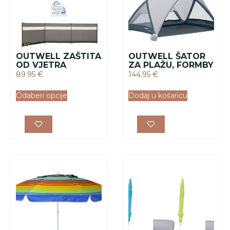
OUTWELL ZAŠTITA
OUTWELL ŠATOR
OD VJETRA
ZA PLAŽU, FORMBY
89.95
€
144.95
€
Odaberi opcije
Dodaj u košaricu