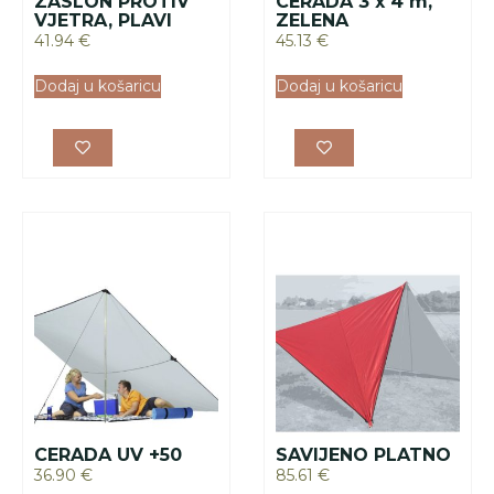
ZASLON PROTIV
CERADA 3 x 4 m,
VJETRA, PLAVI
ZELENA
41.94
€
45.13
€
Dodaj u košaricu
Dodaj u košaricu
CERADA UV +50
SAVIJENO PLATNO
36.90
€
85.61
€