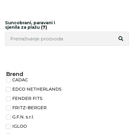
Suncobrani, paravani i
sjenila za plažu
(7)
Brend
CADAC
EDCO NETHERLANDS
FENDER FITS
FRITZ-BERGER
G.F.N. s.r.l.
IGLOO