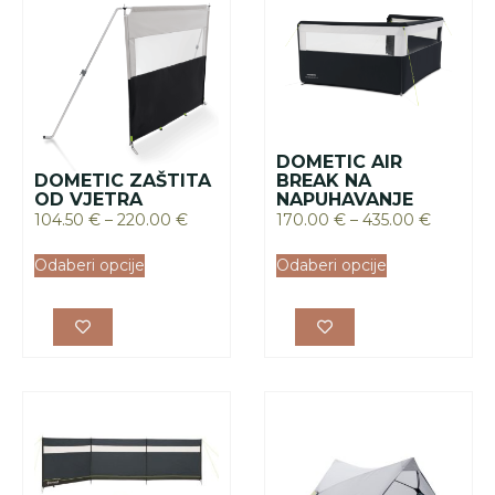
DOMETIC AIR
DOMETIC ZAŠTITA
BREAK NA
OD VJETRA
NAPUHAVANJE
104.50
€
–
220.00
€
170.00
€
–
435.00
€
Odaberi opcije
Odaberi opcije