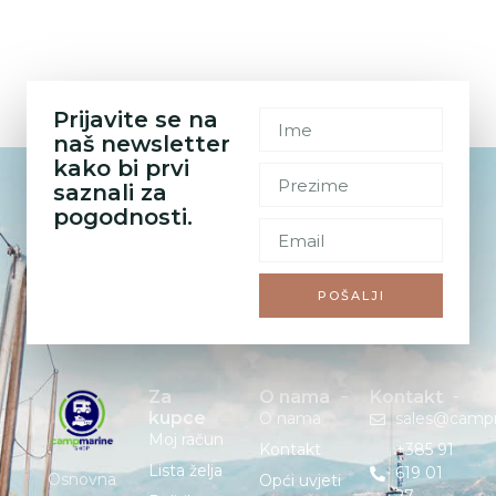
Prijavite se na
naš newsletter
kako bi prvi
saznali za
pogodnosti.
POŠALJI
Za
O nama
Kontakt
kupce
O nama
sales@camp
Moj račun
Kontakt
+385 91
Lista želja
619 01
Osnovna
Opći uvjeti