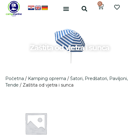
0
Zaštita od vjetra i sunca
Početna
/
Kamping oprema
/
Šatori, Predšatori, Paviljoni,
Tende
/ Zaštita od vjetra i sunca