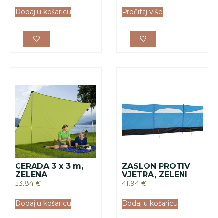
Dodaj u košaricu
Pročitaj više
CERADA 3 x 3 m,
ZASLON PROTIV
ZELENA
VJETRA, ZELENI
33.84
€
41.94
€
Dodaj u košaricu
Dodaj u košaricu