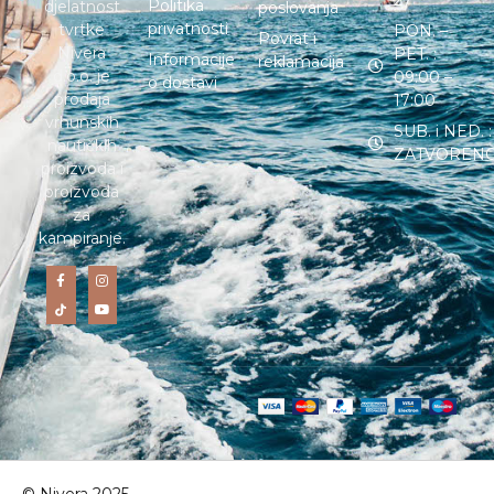
27
Politika
djelatnost
poslovanja
privatnosti
tvrtke
PON. –
Povrat i
Nivera
PET. :
Informacije
reklamacija
d.o.o. je
09:00 –
o dostavi
prodaja
17:00
vrhunskih
SUB. i NED. :
nautičkih
ZATVOREN
proizvoda i
proizvoda
za
kampiranje.