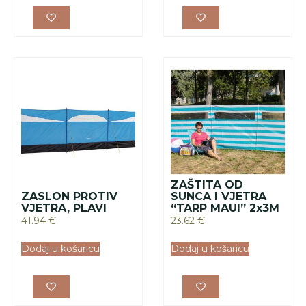
ZAŠTITA OD
ZASLON PROTIV
SUNCA I VJETRA
VJETRA, PLAVI
“TARP MAUI” 2x3M
41.94
€
23.62
€
Dodaj u košaricu
Dodaj u košaricu