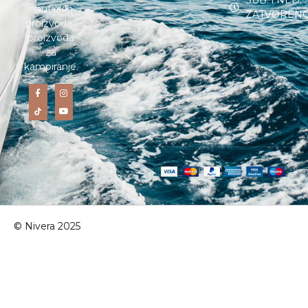
SUB. i NED. :
nautičkih
ZATVOREN
proizvoda i
proizvoda
za
kampiranje.
© Nivera 2025