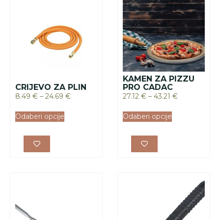
KAMEN ZA PIZZU
CRIJEVO ZA PLIN
PRO CADAC
8.49
€
–
24.69
€
27.12
€
–
43.21
€
Odaberi opcije
Odaberi opcije