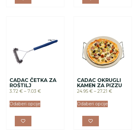
CADAC ČETKA ZA
CADAC OKRUGLI
ROŠTILJ
KAMEN ZA PIZZU
3.72
€
–
7.03
€
24.95
€
–
27.21
€
Odaberi opcije
Odaberi opcije