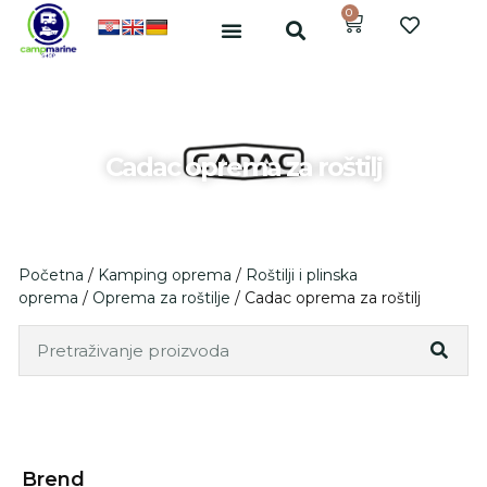
0
Cadac oprema za roštilj
Početna
/
Kamping oprema
/
Roštilji i plinska
oprema
/
Oprema za roštilje
/ Cadac oprema za roštilj
Brend