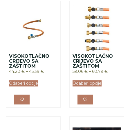
VISOKOTLAČNO
VISOKOTLAČNO
CRIJEVO SA
CRIJEVO SA
ZAŠTITOM
ZAŠTITOM
44.20
€
–
45.39
€
59.06
€
–
60.79
€
Odaberi opcije
Odaberi opcije