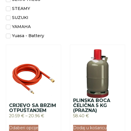
STEAMY
SUZUKI
YAMAHA
Yuasa - Battery
PLINSKA BOCA
CRIJEVO SA BRZIM
ČELIČNA 5 KG
OTPUŠTANJEM
(PRAZNA)
20.59
€
–
20.96
€
58.40
€
Odaberi opcije
Dodaj u košaricu