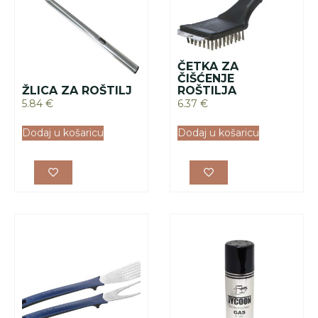
ČETKA ZA
ČIŠĆENJE
ŽLICA ZA ROŠTILJ
ROŠTILJA
5.84
€
6.37
€
Dodaj u košaricu
Dodaj u košaricu