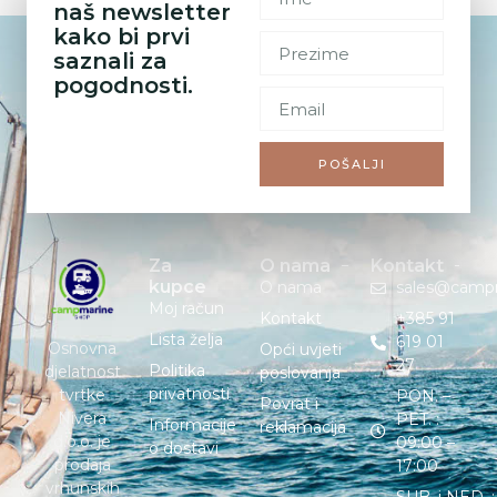
naš newsletter
kako bi prvi
saznali za
pogodnosti.
POŠALJI
Za
O nama
Kontakt
kupce
O nama
sales@camp
Moj račun
Kontakt
+385 91
Lista želja
619 01
Osnovna
Opći uvjeti
27
Politika
djelatnost
poslovanja
privatnosti
tvrtke
PON. –
Povrat i
Nivera
PET. :
Informacije
reklamacija
d.o.o. je
09:00 –
o dostavi
prodaja
17:00
vrhunskih