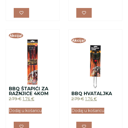
Akcija!
Akcija!
BBQ ŠTAPIĆI ZA
RAŽNJIĆE 4KOM
BBQ HVATALJKA
2.79
€
1.76
€
2.79
€
1.76
€
Dodaj u košaricu
Dodaj u košaricu