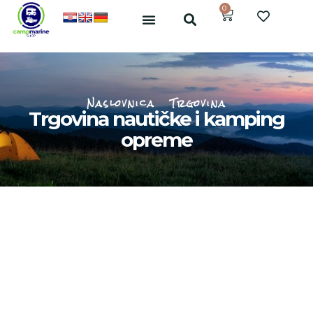
0
Naslovnica
Trgovina
Trgovina nautičke i kamping
opreme
Kamping oprema
Osjeti prirodu opremljen za svaku priliku