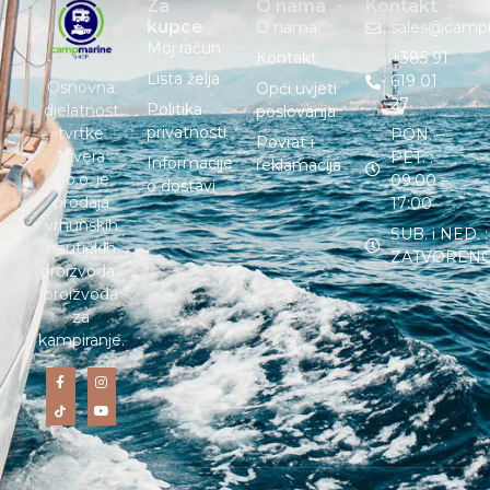
Za
O nama
Kontakt
kupce
O nama
sales@camp
Moj račun
Kontakt
+385 91
Lista želja
619 01
Osnovna
Opći uvjeti
27
Politika
djelatnost
poslovanja
privatnosti
tvrtke
PON. –
Povrat i
Nivera
PET. :
Informacije
reklamacija
d.o.o. je
09:00 –
o dostavi
prodaja
17:00
vrhunskih
SUB. i NED. :
nautičkih
ZATVOREN
proizvoda i
proizvoda
za
kampiranje.