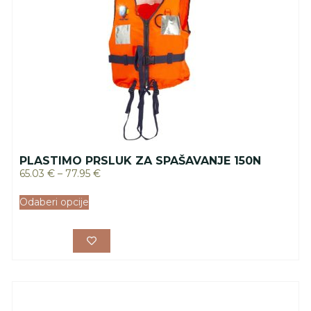
PLASTIMO PRSLUK ZA SPAŠAVANJE 150N
65.03
€
–
77.95
€
Odaberi opcije