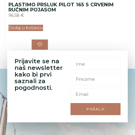
PLASTIMO PRSLUK PILOT 165 S CRVENIM
RUČNIM POJASOM
96.58
€
Dodaj u košaricu
Prijavite se na
naš newsletter
kako bi prvi
saznali za
pogodnosti.
POŠALJI