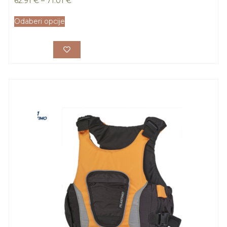
62.91
€
–
71.01
€
Odaberi opcije