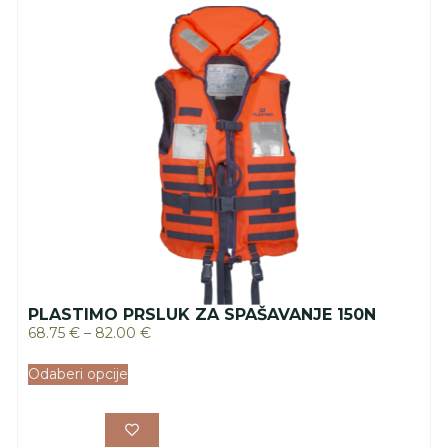
PLASTIMO PRSLUK ZA SPAŠAVANJE 150N
68.75
€
–
82.00
€
Odaberi opcije